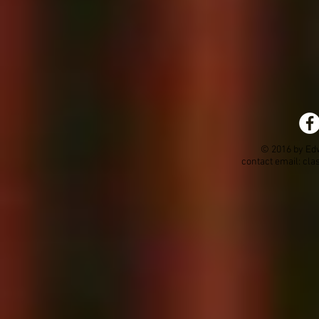
© 2016 by Ed
contact email:
cla