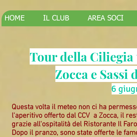
HOME
IL CLUB
AREA SOCI
Tour della Ciliegia
Zocca e Sassi 
6 giu
Questa volta il meteo non ci ha permess
l'aperitivo offerto dal CCV a Zocca, il 
grazie all'ospitalità del Ristorante Il Fa
Dopo il pranzo, sono state offerte le fam